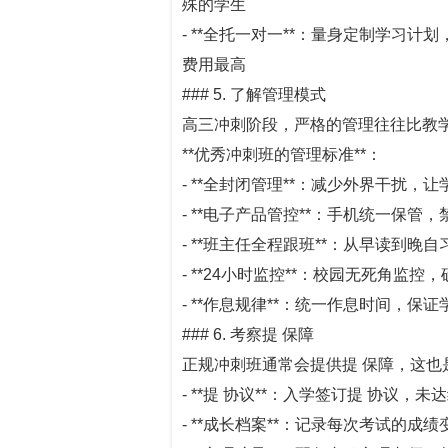
殊的学生
- **全托一对一**：量身定制学习
费用最高
### 5. 了解管理模式
高三冲刺阶段，严格的管理往往比教
**优秀冲刺班的管理标准**：
- **全封闭管理**：减少外界干扰，
- **电子产品管控**：手机统一保
- **班主任全程跟班**：从早读到
- **24小时监控**：校园无死角监
- **作息规律**：统一作息时间，
### 6. 考察提 保障
正规冲刺班通常会提供提 保障，这也
- **提 协议**：入学签订提 协议，
- **成长档案**：记录每次考试的成